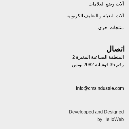
آلات وضع العلامات
آلات التعبئة و التغليف الكرتونية
منتجات اخرى
اتصال
المنطقة الصناعية المغيرة 2
رقم 35 فوشانة 2082 تونس.
info@cmsindustrie.com
Developped and Designed
by HelloWeb