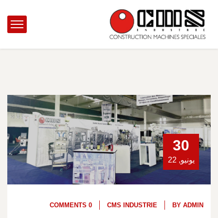
30
يونيو, 22
0 COMMENTS
CMS INDUSTRIE
BY
ADMIN