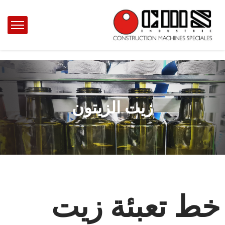
زيت الزيتون
خط تعبئة زيت