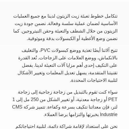
تتكامل خطوط تعبئة زيت الزيتون لدينا مع جميع العمليات
الأساسية لضمان عملية سلسة وفعالة. نضمن جودة زيت
الزيتون من خلال الشطف والتعبئة وحقن النيتروجين. كما
نضمن وضع الأغطية أو الكبسولات بدقة وموثوقية.
تتيح آلاتنا أيضًا تغذية ووضع كبسولات PVC، والتغليف
بالانكماش، ووضع العلامات على الزجاجات. تُعد القدرة
على التكيف إحدى أهم مزايا آلات التعبئة لدينا. بفضل
تقنيتنا المتقدمة، يسهل تعديل المعلمات وتغيير الأشكال
لتلبية الاحتياجات المحددة.
سواء كنت تقوم بالتبديل من زجاجة زجاجية إلى زجاجة
PET أو زجاجة معدنية، أو تغيير الشكل من 250 مل إلى 1
لتر، فإن معداتنا تتكيف بسرعة وكفاءة. تتميز شركة CMS
Industrie بخبرتها والتزامها برضا العملاء.
نحن على استعداد لإقامة شراكة دائمة، لتلبية احتياجاتكم